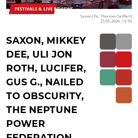
FESTIVALS & LIVE REVIEWS
Saxon (Pic: Thorsten Seiffert)
25.05.2026, 13:50
SAXON, MIKKEY
DEE, ULI JON
ROTH, LUCIFER,
GUS G., NAILED
TO OBSCURITY,
THE NEPTUNE
POWER
FEDERATION,