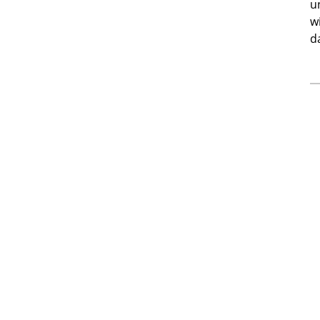
u
w
d