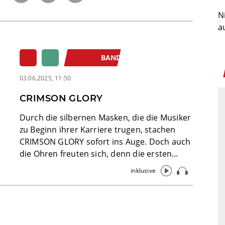
N
a
BAND
03.06.2025, 11:50
CRIMSON GLORY
Durch die silbernen Masken, die die Musiker
zu Beginn ihrer Karriere trugen, stachen
CRIMSON GLORY sofort ins Auge. Doch auch
die Ohren freuten sich, denn die ersten
beiden Alben der Truppe enthalten
inklusive
mustergültigen melodischen US-Metal. Doch
dann kam die Band mit einem viel zu
alternativ angehauchte...